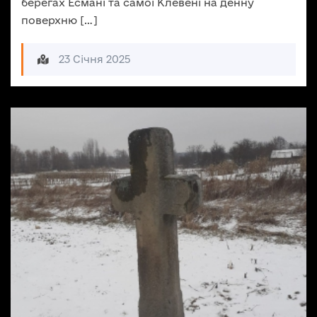
берегах Есмані та самої Клевені на денну
поверхню […]
23 Січня 2025