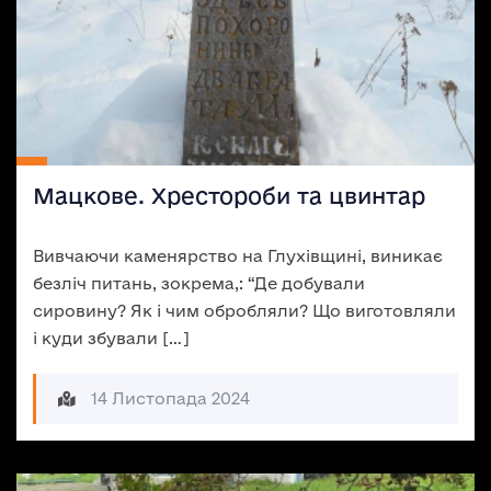
Мацкове. Хрестороби та цвинтар
Вивчаючи каменярство на Глухівщині, виникає
безліч питань, зокрема,: “Де добували
сировину? Як і чим обробляли? Що виготовляли
і куди збували […]
14 Листопада 2024