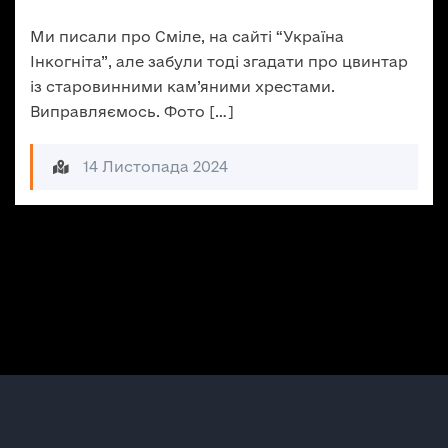
Ми писали про Сміле, на сайті “Україна
Інкогніта”, але забули тоді згадати про цвинтар
із старовинними кам’яними хрестами.
Виправляємось. Фото […]
14 Листопада 2024