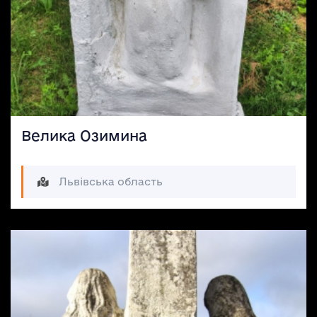
PayPal: romanmalenkov05@gmail.com – перекази в
системі ПайПал
Офіційний рахунок ГО “Україна Інкогніта”: UA 11
334851 0000 00000 2600 624926 в банк ПУМБ, МФО
334851, ЄДРПОУ 41061190
Велика Озимина
Львівська область