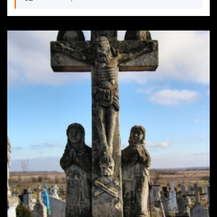
“Старовинні цвинтарі України” і в цьому нам
потрібна ваша підтримка.
Фінансова, волонтерська, інформаційна.
Основні завдання проекту:
Створення реєстру старовинних цвинтарів України.
Краєзнавчі експедиції із пошуку старовинних
цвинтарів.
Створення інформаційної системи, сайту та карти
“Старовинні українські некрополі”.
Сприяння внесенню старовинних некрополів у
Державний реєстр пам’яток.
Робота (запити, консультації, постійна комунікація,
влаштування толок) з місцевою владою, щодо
впорядкування старовинних кладовищ.
Створення 3D моделей кам’яних надгробків