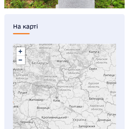
На карті
+
−