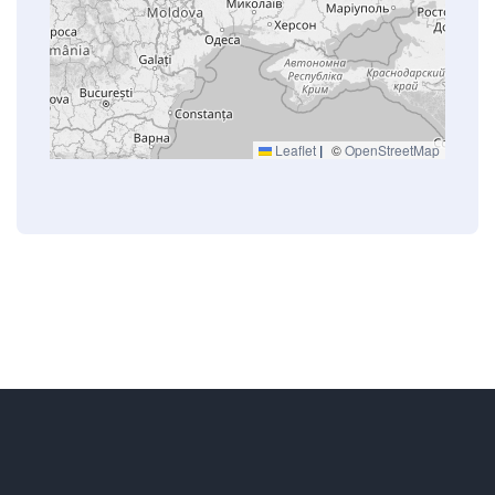
Leaflet
|
©
OpenStreetMap