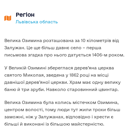
Регіон
Львівська область
Велика Озимина розташована за 10 кілометрів від
Залужан. Це ще більш давнє село – перша
письмова згадка про нього датується 1406-м роком.
У Великій Озимині збереглася дерев’яна церква
святого Миколая, зведена у 1862 році на місці
давнішої дерев’яної церкви. Храм має одну велику
баню й три зруби. Навколо старовинний цвинтар.
Велика Озимина була колись містечком Озимина,
центром волості, тому люди тут жили трохи більш
заможні, ніж у Залужанах, відповідно і хрести є
більші й виконані із більшою майстерністю.