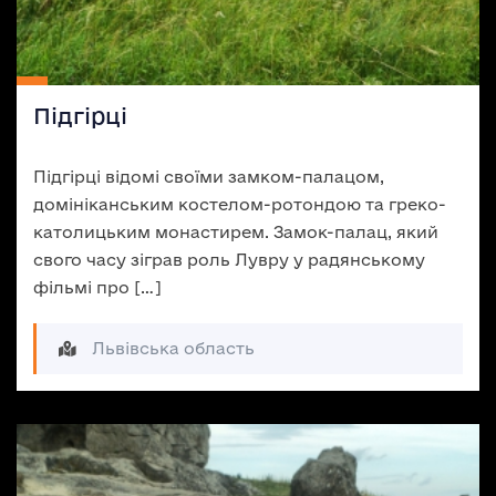
Підгірці
Підгірці відомі своїми замком-палацом,
домініканським костелом-ротондою та греко-
католицьким монастирем. Замок-палац, який
свого часу зіграв роль Лувру у радянському
фільмі про […]
Львівська область