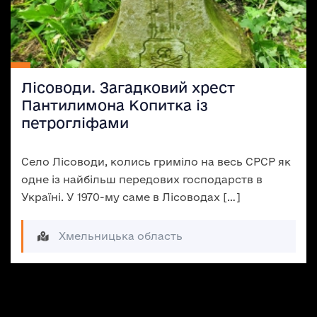
Лісоводи. Загадковий хрест
Пантилимона Копитка із
петрогліфами
Село Лісоводи, колись гриміло на весь СРСР як
одне із найбільш передових господарств в
Україні. У 1970-му саме в Лісоводах […]
Хмельницька область