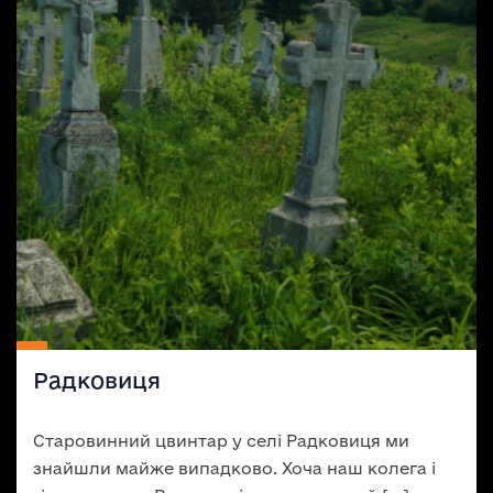
Радковиця
Старовинний цвинтар у селі Радковиця ми
знайшли майже випадково. Хоча наш колега і