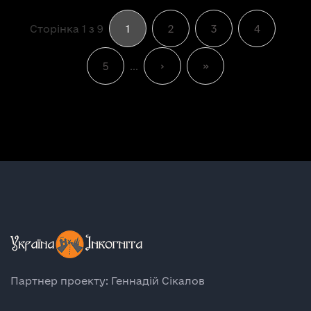
Сторінка 1 з 9
1
2
3
4
5
...
›
»
Партнер проекту: Геннадій Сікалов