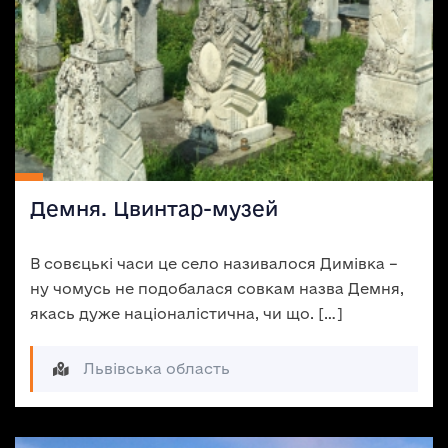
Демня. Цвинтар-музей
В совєцькі часи це село називалося Димівка –
ну чомусь не подобалася совкам назва Демня,
якась дуже націоналістична, чи що. […]
Львівська область