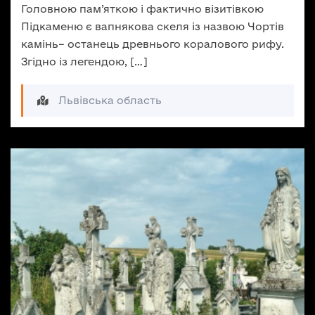
Головною пам’яткою і фактично візитівкою
Підкаменю є вапнякова скеля із назвою Чортів
камінь– останець древнього коралового рифу.
Згідно із легендою, […]
Львівська область