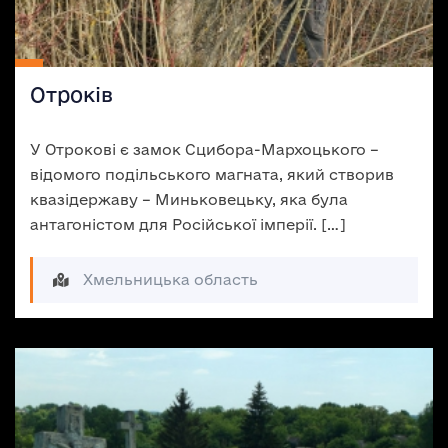
Отроків
У Отрокові є замок Сцибора-Мархоцького –
відомого подільського магната, який створив
квазідержаву – Миньковецьку, яка була
антагоністом для Російської імперії. […]
Хмельницька область