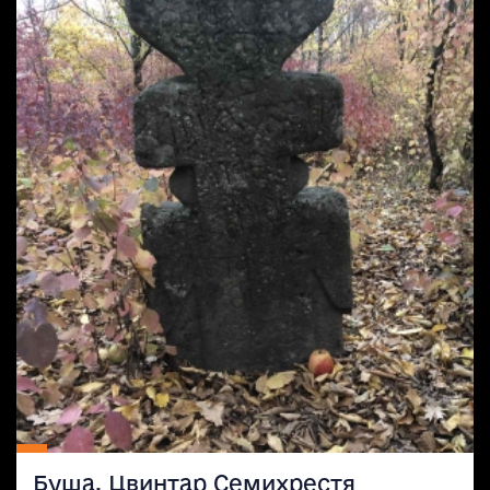
Буша. Цвинтар Семихрестя