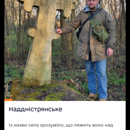
Наддністрянське
Із назви села зрозуміло, що лежить воно над