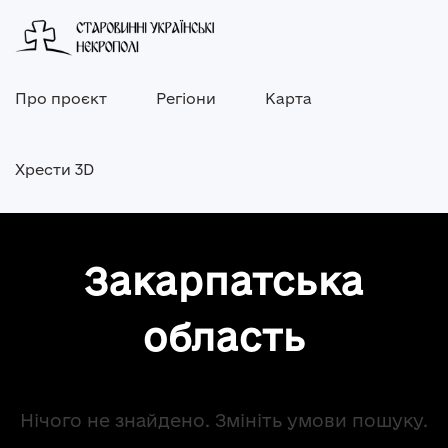
Про проєкт
Регіони
Карта
Хрести 3D
Закарпатська
область
Нічого не знайдено. Змініть умови пошуку.