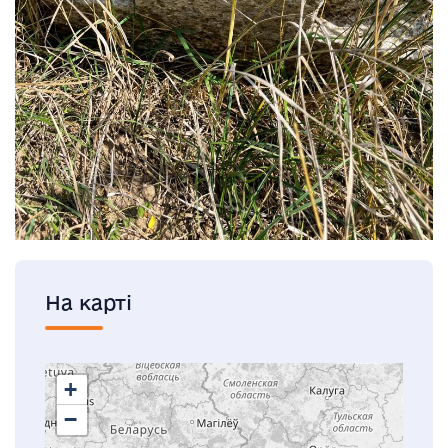
На карті
+
−