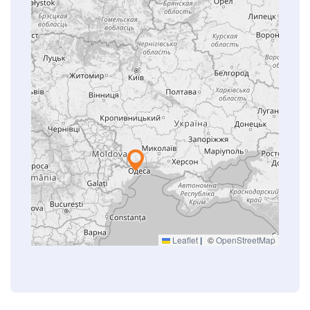
Leaflet
|
©
OpenStreetMap