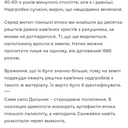
40-60-х років минулого століття, але є і давніші.
Надгробки сучасні, видно, що нещодавно мінялися.
Серед могил пізнішої епохи ми знайшли до десятка
рештків давніх кам’яних хрестів з ракушняка, за
якими не доглядалося. Ті, що ще видніються,
наполовину вросли в землю. Напис можна
прочитати лише на одному, він датований 1886
роком.
Враження, що їх було значно більше, тому на землі
подекуди лежать рештки кам’яних надгробків з
такого ж матеріалу. Їх варто було б ідентифікувати.
***
Саме село Дальник – стародавнє поселення. В
околицях археологи знаходять артефакти епохи
пізнього палеоліту, а неподалік Санжейки навіть
розкопали череп мамонта.