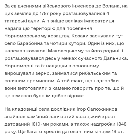
За свідченнями військового інженера де Волана, на
цих землях до 1787 року розташовувалися 4
татарські аули. А пізніше вєлікая імператриця
надала цю територію для поселення
Чорноморському козацтву. Козаки заснували тут
село Барабойна та чотири хутори. Один із них, що
належав козакові Маковецькому та його родині, і
розташовувався десь у межах сучасного Дальника.
Чорноморці та їх нащадки в основному
вирощували зерно, займалися рибальським та
соляним промислом. А той факт, що надгробки
вони виготовляли з каменю говорить про те, що й
це ремесло було їм добре відоме.
На кладовищі села дослідник Ігор Сапожников
знайшов кам’яний лапчастий козацький хрест,
датований 1810-ми роками, а також надгробки 1848
року. Ще багато хрестів датовані ним кінцем 19 ст.