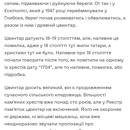
селам, підмиваючи і руйнуючи береги. От так і у
Ескіполісі, який у 1947 році перейменували у
Глибоке, берег почав розмиватись і обвалюватись, а
разом із ним і древній цвинтар.
Цвинтар датують 18-19 століттям, але, напевне це
помилка, адже у 18 столітті тут жили татари, а
християн тут не було. Напевне про 18 століття
почали говорити після того, як помітили на одному
із хрестів дату “1704”, але то напевне, помилка, або
підробка.
Цвинтар досить великий, він є продовженням
сучасного сільського кладовища. Більшості
кам’яних хрестів вже понад сто років, але у Реєстр
пам’яток цвинтар не включений. Його не охороняє
ні держава, ні місцеві мешканці, хоча вже
неодноразово звучали пропозиції про