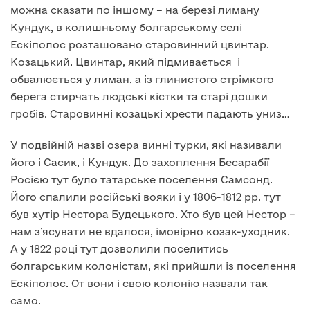
можна сказати по іншому – на березі лиману
Кундук, в колишньому болгарському селі
Ескіполос розташовано старовинний цвинтар.
Козацький. Цвинтар, який підмивається і
обвалюється у лиман, а із глинистого стрімкого
берега стирчать людські кістки та старі дошки
гробів. Старовинні козацькі хрести падають униз…
У подвійній назві озера винні турки, які називали
його і Сасик, і Кундук. До захоплення Бесарабії
Росією тут було татарське поселення Самсонд.
Його спалили російські вояки і у 1806-1812 рр. тут
був хутір Нестора Будецького. Хто був цей Нестор –
нам з’ясувати не вдалося, імовірно козак-уходник.
А у 1822 році тут дозволили поселитись
болгарським колоністам, які прийшли із поселення
Ескіполос. От вони і свою колонію назвали так
само.