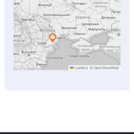
Leaflet
|
©
OpenStreetMap