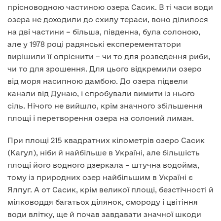
прісноводною частиною озера Сасик. В ті часи води
озера не доходили до схилу тераси, воно ділилося
на дві частини – більша, південна, була солоною,
але у 1978 році радянські експерементатори
вирішили її опріснити – чи то для розведення риби,
чи то для зрошення. Для цього відкремили озеро
від моря насипною дамбою. До озера підвели
канали від Дунаю, і спробували вимити із нього
сіль. Нічого не вийшло, крім значного збільшення
площі і перетворення озера на солоний лиман.
При площі 215 квадратних кілометрів озеро Сасик
(Кагул), ніби й найбільше в Україні, але більшість
площі його водного дзеркала – штучна водойма,
тому із природних озер найбільшим в Україні є
Ялпуг. А от Сасик, крім великої площі, безстічності й
мілководдя багатьох ділянок, смороду і цвітіння
води влітку, ще й почав завдавати значної шкоди