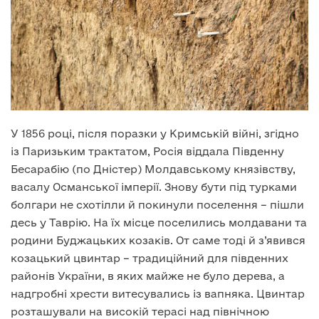
У 1856 році, після поразки у Кримській війні, згідно
із Паризьким трактатом, Росія віддала Південну
Бесарабію (по Дністер) Молдавському князівству,
васалу Османської імперії. Знову бути під турками
болгари не схотілли й покинули поселення – пішли
десь у Таврію. На їх місце поселились молдавани та
родини Буджацьких козаків. От саме тоді й з’явився
козацький цвинтар – традиційний для південних
районів України, в яких майже не було дерева, а
надгробні хрести витесувались із вапняка. Цвинтар
розташували на високій терасі над північною