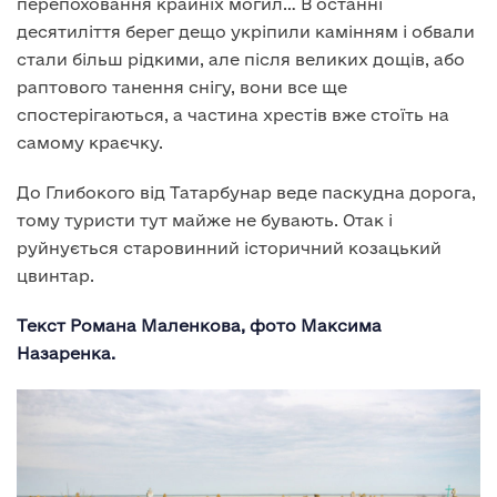
перепоховання крайніх могил… В останні
десятиліття берег дещо укріпили камінням і обвали
стали більш рідкими, але після великих дощів, або
раптового танення снігу, вони все ще
спостерігаються, а частина хрестів вже стоїть на
самому краєчку.
До Глибокого від Татарбунар веде паскудна дорога,
тому туристи тут майже не бувають. Отак і
руйнується старовинний історичний козацький
цвинтар.
Текст Романа Маленкова, фото Максима
Назаренка.