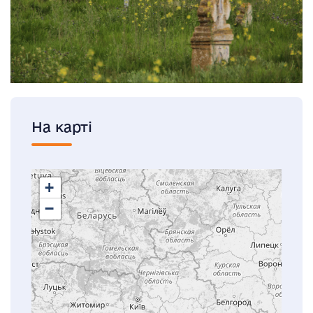
На карті
+
−