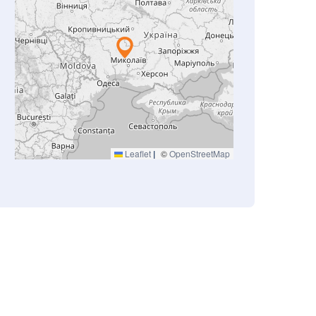
Leaflet
|
©
OpenStreetMap