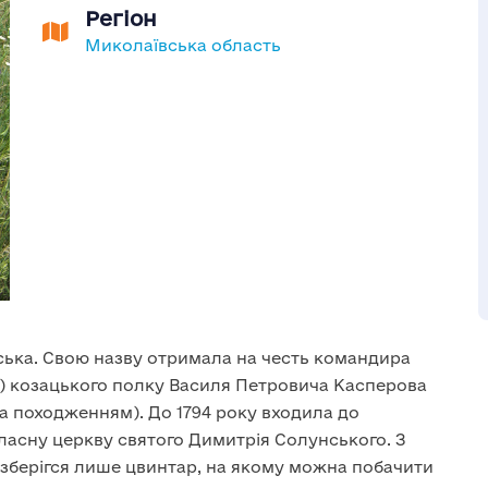
Регіон
Миколаївська область
ська. Свою назву отримала на честь командира
о) козацького полку Василя Петровича Касперова
а походженням). До 1794 року входила до
ласну церкву святого Димитрія Солунського. З
ь, зберігся лише цвинтар, на якому можна побачити