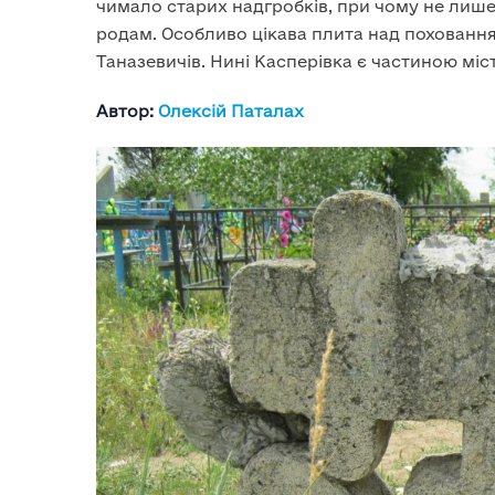
чимало старих надгробків, при чому не лише
родам. Особливо цікава плита над поховання
Таназевичів. Нині Касперівка є частиною міс
Автор:
Олексій Паталах