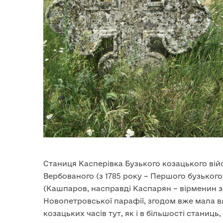
Станиця Касперівка Бузького козацького вій
Вербованого (з 1785 року – Першого бузьког
(Кашпаров, насправді Каспарян – вірменин з
Новопетровської парафії, згодом вже мала в
козацьких часів тут, як і в більшості станиц