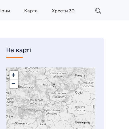
гіони
Карта
Хрести 3D
На карті
+
−