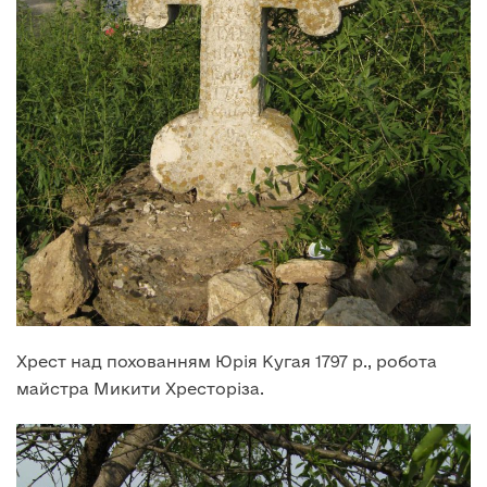
Хрест над похованням Юрія Кугая 1797 р., робота
майстра Микити Хресторіза.