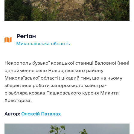
Регіон
Миколаївська область
Некрополь бузької козацької станиці Баловної (нині
однойменне село Новоодеського району
Миколаївської області) цікавий тим, що на ньому
збереглися роботи запорозького майстра-
різьбляра козака Пашковського куреня Микити
Хресторіза.
Автор:
Олексій Паталах