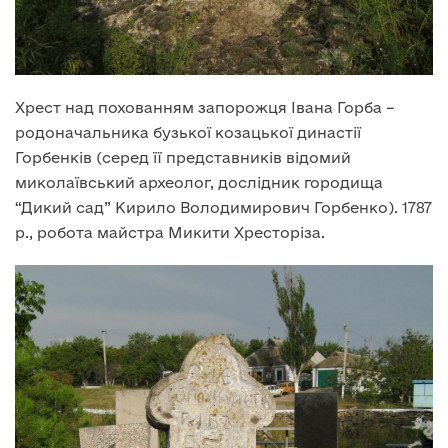
Хрест над похованням запорожця Івана Горба –
родоначальника бузької козацької династії
Горбенків (серед її представників відомий
миколаївський археолог, дослідник городища
“Дикий сад” Кирило Володимирович Горбенко). 1787
р., робота майстра Микити Хресторіза.