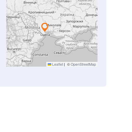
Leaflet
|
©
OpenStreetMap