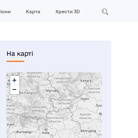
гіони
Карта
Хрести 3D
На карті
+
−