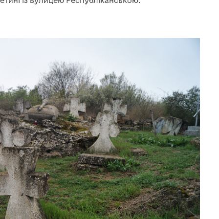
ретині із вулицею Республіканською.