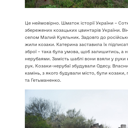
Це неймовірно. Шматок історії України – Сот
збережених козацьких цвинтарів України. Ві
селом Малий Куяльник. Задовго до російської
жили козаки. Катерина заставила їх підписат
зброї – така була умова, щоб залишитись, а н
нерубаями. Замість шаблі вони взяли у руки к
рук. Козаки-нерубаї збудували Одесу. Влас
камінь, з якого будували місто, були козаки
та Гетьманенко.