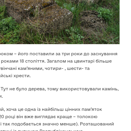
роком – його поставили за три роки до заснування
роками 18 століття. Загалом на цвинтарі більше
вінчані кам’яними, чотири- , шести- та
йські хрести.
. Тут не було дерева, тому використовували камінь,
и.
, хоча це одна із найбільш цінних пам’яток
020 році він вже виглядає краще – толокою
ні так подобається значно менше). Розташований