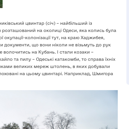
никівський цвинтар (січ) – найбільший із
н розташований на околиці Одеси, яка колись була
 окупації-колонізації тут, на краю Хаджибея,
и документи, що вони ніколи не візьмуть до рук
е волочитись на Кубань. І стали козаки –
айло та пилу – Одеські катакомби, то справа їхніх
никами великих мереж штолень, в яких добували
, поховані на цьому цвинтарі. Наприклад, Шмигора