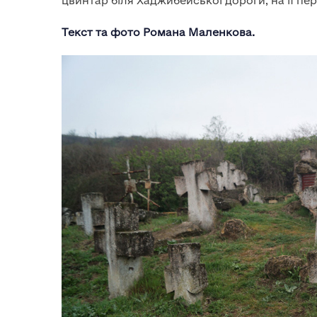
цвинтар біля Хаджибейської дороги, на її пе
Текст та фото Романа Маленкова.