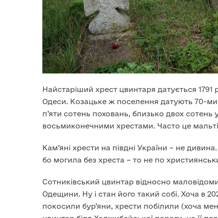
Найстаріший хрест цвинтаря датується 1791 
Одеси. Козацьке ж поселення датують 70-ми 
п’яти сотень поховань, близько двох сотень у
восьмиконечними хрестами. Часто це мальті
Кам’яні хрести на півдні України – не дивина
бо могила без хреста – то не по християнськ
Сотниківський цвинтар відносно маловідомий
Одещини. Ну і стан його такий собі. Хоча в 2
покосили бур’яни, хрести побілили (хоча ме