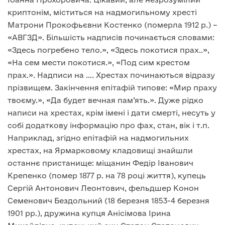
криптонім, міститься на надмогильному хресті
Матрони Прокофьєвни Костенко (померла 1912 р.) –
«АВГЗД». Більшість надписів починається словами:
«Здесь погребено тело.», «Здесь покотися прах..»,
«На сем мести покотися.», «Под сим крестом
прах.». Надписи на …. Хрестах починаються відразу
прізвищем. Закінчення епітафій типове: «Мир праху
твоєму.», «Да будет вечная пам’ять.». Дуже рідко
написи на хрестах, крім імені і дати смерті, несуть у
собі додаткову інформацію про фах, стан, вік і т.п.
Наприклад, згідно епітафій на надмогильних
хрестах, на Ярмарковому кладовищі знайшли
останнє пристанище: міщанин Федір Іванович
Крепенко (помер 1877 р. на 78 році життя), купець
Сергій Антонович Леонтович, фельдшер Конон
Семенович Бездольний (18 березня 1853-4 березня
1901 рр.), дружина купця Анісімова Ірина