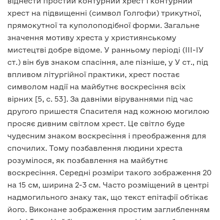
віднести простий контурний хрест і контурний
хрест на підвищенні (символ Голгофи) трикутної,
прямокутної та куполоподібної форми. Загальне
значення мотиву хреста у християнському
мистецтві добре відоме. У ранньому періоді (ІІІ-ІУ
ст.) він був знаком спасіння, але пізніше, у У ст., під
впливом літургійної практики, хрест постає
символом надії на майбутнє воскресіння всіх
вірних [5, с. 53]. За давніми віруваннями під час
другого пришестя Спасителя над кожною могилою
просяє дивним світлом хрест. Це світло буде
чудесним знаком воскресіння і преображення для
спочилих. Тому позбавлення людини хреста
розумілося, як позбавлення на майбутнє
воскресіння. Середні розміри такого зображення 20
на 15 см, ширина 2-3 см. Часто розміщений в центрі
надмогильного знаку так, що текст епітафії обтікає
його. Виконане зображення простим заглибленням