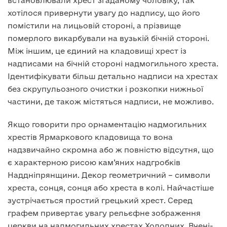
встановлювали хрест згаданому чоловіку, так
хотілося привернути увагу до надпису, що його
помістили на лицьовій стороні, а прізвище
померлого викарбували на вузькій бічній стороні.
Між іншим, це єдиний на кладовищі хрест із
надписами на бічній стороні надмогильного хреста.
Ідентифікувати більш детально надписи на хрестах
без скрупульозного очистки і розкопки нижньої
частини, де також містяться надписи, не можливо.
Якщо говорити про орнаментацію надмогильних
хрестів Ярмаркового кладовища то вона
надзвичайно скромна або ж повністю відсутня, що
є характерною рисою кам’яних надгробків
Наддніпрянщини. Декор геометричний – символи
хреста, сонця, сонця або хреста в колі. Найчастіше
зустрічається простий грецький хрест. Серед
графем привертає увагу рельєфне зображення
церкви на надмогильних хрестах Холодних. Вчені-