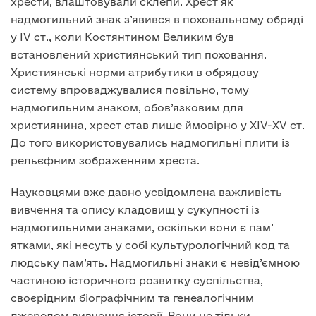
хрести, влаштовували склепи. Хрест як
надмогильний знак з’явився в поховальному обряді
у IV ст., коли Костянтином Великим був
встановлений християнський тип поховання.
Християнські норми атрибутики в обрядову
систему впроваджувалися повільно, тому
надмогильним знаком, обов’язковим для
християнина, хрест став лише ймовірно у ХIV-ХV ст.
До того використовувались надмогильні плити із
рельєфним зображенням хреста.
Науковцями вже давно усвідомлена важливість
вивчення та опису кладовищ у сукупності із
надмогильними знаками, оскільки вони є пам’
ятками, які несуть у собі культурологічний код та
людську пам’ять. Надмогильні знаки є невід’ємною
частиною історичного розвитку суспільства,
своєрідним біографічним та генеалогічним
джерелом вивчення історії. Вони не тільки