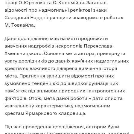
праці О. Юрченка та О. Коломійця. Загальні
відомості про надмогильні реліктові знаки
Середньої Наддніпрянщини знаходимо в роботах
М. Товкайла.
Дане дослідження має на меті продовжити
вивчення надгробків некрополів Переяслава-
Хмельницького. Основна мета автора, привернути
увагу дослідників до давніх кам’яних надмогильних
хрестів як важливого джерела вивчення історії
міста. Прагнення залишити відомості про них
зумовлено тенденцією до швидкої руйнації цих
пам’ яток під впливом природних і антропогенних
факторів. Отож, мета даної роботи – дати опис та
узагальнену характеристику надмогильним
хрестам Ярмаркового кладовища.
Під час проведення дослідження, автором були