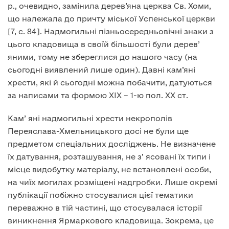
р., очевидно, замінила дерев’яна церква Св. Хоми,
що належала до причту міської Успенської церкви
[7, с. 84]. Надмогильні пізньосередньовічні знаки з
цього кладовища в своїй більшості були дерев’
яними, тому не збереглися до нашого часу (на
сьогодні виявлений лише один). Давні кам’яні
хрести, які й сьогодні можна побачити, датуються
за написами та формою ХІХ – 1-ю пол. ХХ ст.
Кам’ яні надмогильні хрести некрополів
Переяслава-Хмельницького досі не були ще
предметом спеціальних досліджень. Не визначене
їх датування, розташування, не з’ ясовані їх типи і
місце видобутку матеріалу, не встановлені особи,
на чиїх могилах розміщені надгробки. Лише окремі
публікації побіжно стосувалися цієї тематики
переважно в тій частині, що стосувалася історії
виникнення Ярмаркового кладовища. Зокрема, це