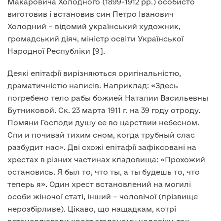
Макаровича Холодного (1899-1912 рр.) особисто
виготовив і встановив син Петро Іванович
Холодний – відомий український художник,
громадський діяч, міністр освіти Української
Народної Республіки [9].
Деякі епітафії вирізняються оригінальністю,
драматичністю написів. Наприклад: «Здесь
погребено тело рабы божией Наталии Васильевны
Бутниковой. Ск. 23 марта 1911 г. на 39 году отроду.
Помяни Господи душу ее во царствии небесном.
Спи и почивай тихим сном, когда трубный слас
разбудит нас». Дві схожі епітафії зафіксовані на
хрестах в різних частинах кладовища: «Прохожий
остановись. Я был то, что ты, а ты будешь то, что
теперь я». Один хрест встановлений на могилі
особи жіночої статі, інший – чоловічої (прізвище
нерозбірливе). Цікаво, що нащадкам, котрі