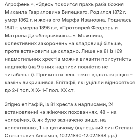
Агрофены», «Здесь покоится прахь раба божия
Михаила Гавриловича Билецкаго. Родился 1872 г.
умер 1862 г. и жена его Марфа Ивановна. Родилась
1841 г. умерла 1896 г.», «Протоирей Феодорь и
Матрона Дзюбледскієско…». Можливо,
колективних захоронень на кладовищі більше,
проте встановити це складно. Лише на 81 із 169
надмогильних хрестів можна виявити присутність
надписів (на 9 з них надписи повністю не
читабельні). Прочитати весь текст вдається рідко –
камінь викришився. Епітафії, які уціліли відносяться
до 2-ї пол. ХІХ- 1-ї пол. ХХ ст.
Згідно епітафій, із 81 хреста з надписами, 24
встановленні на жіночих похованнях, 48 – на
чоловічих, 8, як було зазначено вище, на
колективних, 1 на дитячому (купецький син Степан
Степанович Анісімов, 10.12.1890-12.02.1898 рр.)