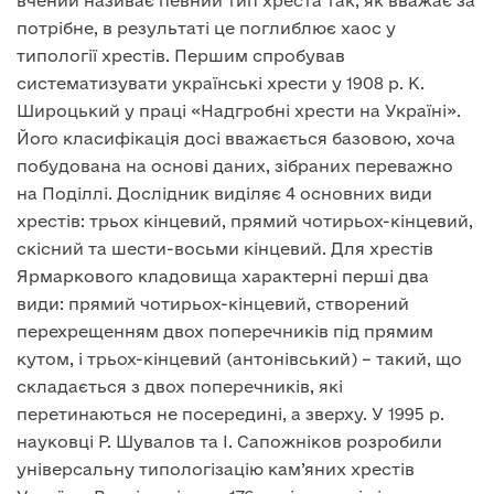
вчений називає певний тип хреста так, як вважає за
потрібне, в результаті це поглиблює хаос у
типології хрестів. Першим спробував
систематизувати українські хрести у 1908 р. К.
Широцький у праці «Надгробні хрести на Україні».
Його класифікація досі вважається базовою, хоча
побудована на основі даних, зібраних переважно
на Поділлі. Дослідник виділяє 4 основних види
хрестів: трьох кінцевий, прямий чотирьох-кінцевий,
скісний та шести-восьми кінцевий. Для хрестів
Ярмаркового кладовища характерні перші два
види: прямий чотирьох-кінцевий, створений
перехрещенням двох поперечників під прямим
кутом, і трьох-кінцевий (антонівський) – такий, що
складається з двох поперечників, які
перетинаються не посередині, а зверху. У 1995 р.
науковці Р. Шувалов та І. Сапожніков розробили
універсальну типологізацію кам’яних хрестів