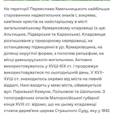
На території Переяслава-Хмельницького найбільше
старовинних надмогильних знаків і, зокрема,
кам’яних хрестів на найстарішому в місті
загальноміському Ярмарковому кладовищі (є ще:
Альтицьке, Підварське та Каранське). Кладовище
розташоване у природному середовищі, на
останцевому підвищенні в ур. Ярмарківщина, на
ділянці округлої форми, з пологим рельєфом, на
місці давньоруського могильника. Активно
використовувалось у ХVШ-ХIХ ст. і продовжує
використовуватися по сьогоднішній день. У ХУІІ-
ХУШ ст. знаходилось окремо від міста на певній
віддалі. Нині входить у межі міста, обмежується
вул. Паризької Комуни, Польовою та Шкільною. З
топографічних описів Малоросійської губернії
кінця XVIII ст. відомо, що на цьому кладовищі
стояла дерев’яна церква Страшного Суду, яку у 1842