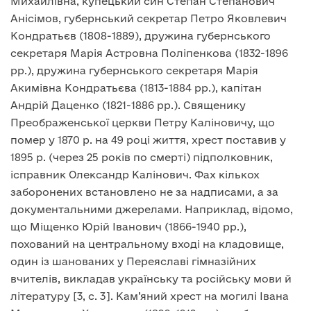
Михайлівна, купецький син Степан Степанович
Анісімов, губернський секретар Петро Яковлевич
Кондратьєв (1808-1889), дружина губернського
секретаря Марія Астровна Поліпенкова (1832-1896
рр.), дружина губернського секретаря Марія
Акимівна Кондратьєва (1813-1884 рр.), капітан
Андрій Даценко (1821-1886 рр.). Священику
Преображенської церкви Петру Каліновичу, що
помер у 1870 р. на 49 році життя, хрест поставив у
1895 р. (через 25 років по смерті) підполковник,
ісправник Олександр Калінович. Фах кількох
заборонених встановлено не за надписами, а за
документальними джерелами. Наприклад, відомо,
що Міщенко Юрій Іванович (1866-1940 рр.),
похований на центральному вході на кладовище,
один із шанованих у Переяславі гімназійних
вчителів, викладав українську та російську мови й
літературу [3, с. 3]. Кам’яний хрест на могилі Івана