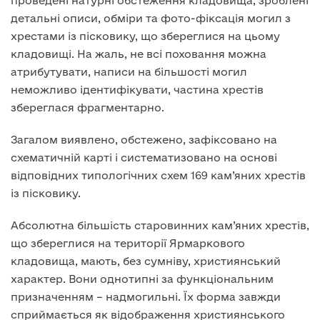
проведені натурні обстеження кладовища, зроблені
детальні описи, обміри та фото-фіксація могил з
хрестами із пісковику, що збереглися на цьому
кладовищі. На жаль, не всі поховання можна
атрибутувати, написи на більшості могил
неможливо ідентифікувати, частина хрестів
збереглася фрагментарно.
Загалом виявлено, обстежено, зафіксовано на
схематичній карті і систематизовано на основі
відповідних типологічних схем 169 кам’яних хрестів
із пісковику.
Абсолютна більшість старовинних кам’яних хрестів,
що збереглися на території Ярмаркового
кладовища, мають, без сумніву, християнський
характер. Вони однотипні за функціональним
призначенням – надмогильні. Їх форма завжди
сприймається як відображення християнського