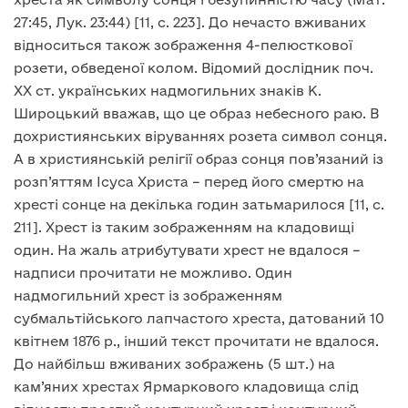
27:45, Лук. 23:44) [11, с. 223]. До нечасто вживаних
відноситься також зображення 4-пелюсткової
розети, обведеної колом. Відомий дослідник поч.
ХХ ст. українських надмогильних знаків К.
Широцький вважав, що це образ небесного раю. В
дохристиянських віруваннях розета символ сонця.
А в християнській релігії образ сонця пов’язаний із
розп’яттям Ісуса Христа – перед його смертю на
хресті сонце на декілька годин затьмарилося [11, с.
211]. Хрест із таким зображенням на кладовищі
один. На жаль атрибутувати хрест не вдалося –
надписи прочитати не можливо. Один
надмогильний хрест із зображенням
субмальтійського лапчастого хреста, датований 10
квітнем 1876 р., інший текст прочитати не вдалося.
До найбільш вживаних зображень (5 шт.) на
кам’яних хрестах Ярмаркового кладовища слід