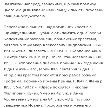
Забігаючи наперед, зазначимо, що самі поблизу
цього місця виявлено найбільшу кількість поховань
священнослужителів.
Переважна більшість надмогильних хрестів є
індивідуальними – увічнюють пам’ять однієї особи.
Колективних захоронень, позначених хрестами,
виявлено 8: «Макар Алексеевич Шидловский. 1866-
1926 и жена Елизавета 1870-1956.», «Карпенко Аким
Дмитриевич 1870-1918 р. Ольга Станиславовна 1880-
1955…», «Упокоение диакона Иоанна 1872 года июня
11 дня и жены его Дарии 1889 сентября 17 дня..»,
«Под сим крестом покоится прах рабов божьих
Трофима Любченко и жены Ирины. Р. 1847 г. Жена р.
1855 г. Ум. 1903 г.», «Здесь покоятся Николай
Филипович Кучер. Умер на 42 г. ж. и Анна
Арсеньевна умерла на 84 г. ж.», «В.Д. по прах
священника Иоанна Прохоровича и жены его