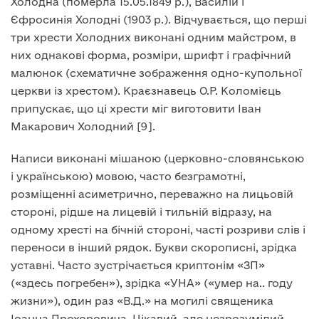
Холодна (померла 15.05.1849 р.), Василій і
Єфросинія Холодні (1903 р.). Відчувається, що перші
три хрести Холодних виконані одним майстром, в
них однакові форма, розміри, шрифт і графічний
малюнок (схематичне зображення одно-купольної
церкви із хрестом). Краєзнавець О.Р. Коломієць
припускає, що ці хрести міг виготовити Іван
Макарович Холодний [9].
Написи виконані мішаною (церковно-словянською
і українською) мовою, часто безграмотні,
розміщенні асиметрично, переважно на лицьовій
стороні, рідше на лицевій і тильній відразу, на
одному хресті на бічній стороні, часті розриви слів і
переноси в інший рядок. Букви скорописні, зрідка
уставні. Часто зустрічається криптонім «ЗП»
(«здесь погребен»), зрідка «УНА» («умер на.. году
жизни»), один раз «В.Д.» на могилі священика
Іоанна Прохоровича. Цікавий, але незрозумілий