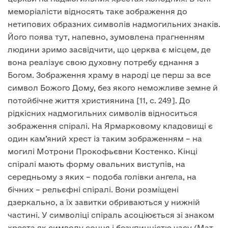
меморіалісти відносять таке зображення до
нетипових образних символів надмогильних знаків.
Його поява тут, напевно, зумовлена прагненням
людини зримо засвідчити, що церква є місцем, де
вона реалізує свою духовну потребу єднання з
Богом. Зображення храму в народі це перш за все
символ Божого Дому, без якого неможливе земне й
потойбічне життя християнина [11, с. 249]. До
рідкісних надмогильних символів відноситься
зображення спіралі. На Ярмарковому кладовищі є
один кам’яний хрест із таким зображенням – на
могилі Мотрони Прокофьєвни Костенко. Кінці
спіралі мають форму овальних виступів, на
середньому з яких – подоба голівки ангела, на
бічних – рельєфні спіралі. Вони розміщені
дзеркально, а їх завитки обриваються у нижній
частині. У символіці спіраль асоціюється зі знаком
хреста як символу сонця і безупинністю часу (Мат.