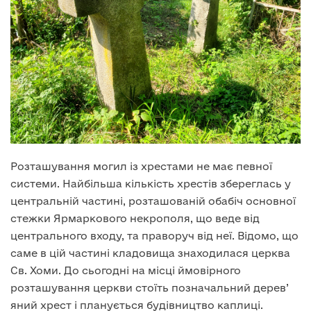
Розташування могил із хрестами не має певної
системи. Найбільша кількість хрестів збереглась у
центральній частині, розташованій обабіч основної
стежки Ярмаркового некрополя, що веде від
центрального входу, та праворуч від неї. Відомо, що
саме в цій частині кладовища знаходилася церква
Св. Хоми. До сьогодні на місці ймовірного
розташування церкви стоїть позначальний дерев’
яний хрест і планується будівництво каплиці.