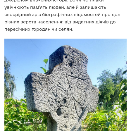
увічнюють пам’ять людей, але й залишають
своєрідний зріз біографічних відомостей про долі
різних верств населення: від видатних діячів до
пересічних городян чи селян.