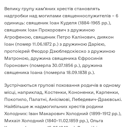
Велику групу кам’яних хрестів становлять
надгробки над могилами священнослужителів – 6
одиниць: священик Іоан Куделя (1884-1965 рр.),
священик Іоан Прохорович з дружиною
Агрофеною, священик Петро Калінович, диякон
Іоан (помер 11.06.1872 р.) з дружиною Дарією,
протоієрей Феодор Дзюбледскієско з дружиною
Матроною, дружина священика Єфросинія
Горонович (померла 30.07.1856 р.), дружина
священика Іоана (померла 18.09.1838 р.).
Зустрічаються групові поховання родичів в одному
місці, наприклад, Костенки, Кононенки, Карпенки,
Покотило, Палатні, Анісімові, Лебедевич-Драєвські.
Найбільше ж надмогильних хрестів родини
Холодних: Іван Макарович Холодний (1899-1912 рр.),
Михаіл Холодний (1840-11.02.1859 рр.), Ольга