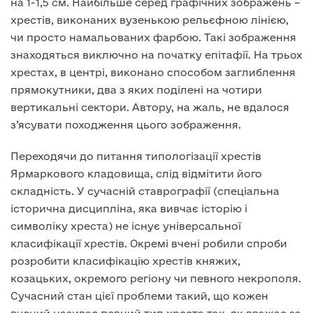
на 1-1,5 см. Найбільше серед графічних зображень –
хрестів, виконаних вузенькою рельєфною лінією,
чи просто намальованих фарбою. Такі зображення
знаходяться виключно на початку епітафії. На трьох
хрестах, в центрі, виконано способом заглиблення
прямокутники, два з яких поділені на чотири
вертикальні сектори. Автору, на жаль, не вдалося
з’ясувати походження цього зображення.
Переходячи до питання типологізації хрестів
Ярмаркового кладовища, слід відмітити його
складність. У сучасній ставрографії (спеціальна
історична дисципліна, яка вивчає історію і
символіку хреста) не існує універсальної
класифікації хрестів. Окремі вчені робили спроби
розробити класифікацію хрестів княжих,
козацьких, окремого регіону чи певного некрополя.
Сучасний стан цієї проблеми такий, що кожен