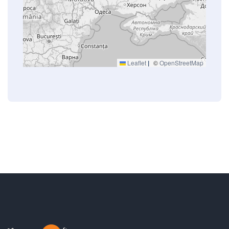
Leaflet
|
©
OpenStreetMap