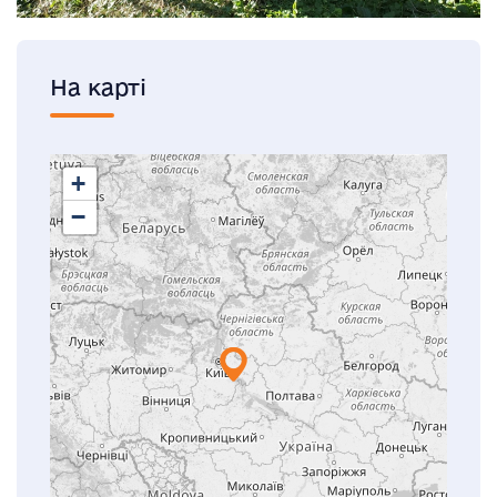
На карті
+
−