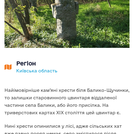
Регіон
Київська область
Найімовірніше кам’яні хрести біля Балико-Щучинки,
то залишки старовинного цвинтаря віддаленої
частини села Балики, або його присілка. На
триверстових картах ХІХ століття цей цвинтар є.
Нині хрести опинилися у лісі, адже сільських хат
вже давно поряд немає, село змістилося після