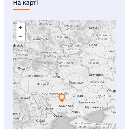
На карті
+
−