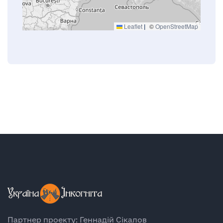
Leaflet
|
©
OpenStreetMap
Партнер проекту: Геннадій Сікалов