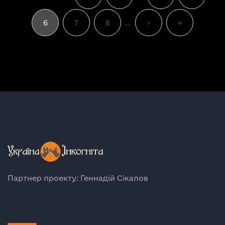
6
7
8
...
›
»
Партнер проекту: Геннадій Сікалов