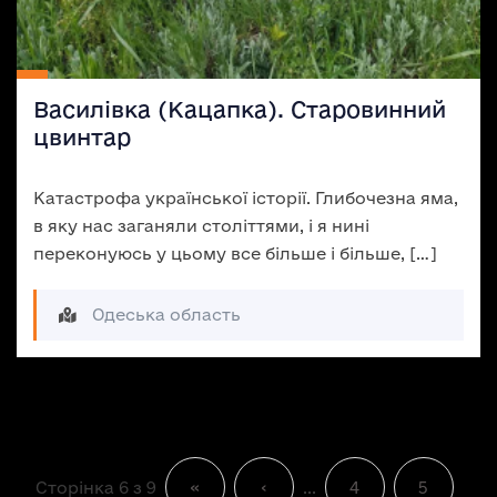
Василівка (Кацапка). Старовинний
цвинтар
Катастрофа української історії. Глибочезна яма,
в яку нас заганяли століттями, і я нині
переконуюсь у цьому все більше і більше, […]
Одеська область
Сторінка 6 з 9
«
‹
...
4
5