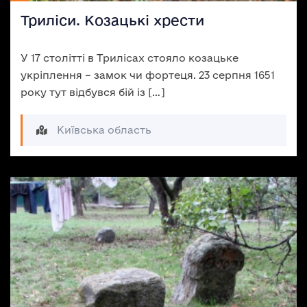
Триліси. Козацькі хрести
У 17 столітті в Трилісах стояло козацьке
укріплення – замок чи фортеця. 23 серпня 1651
року тут відбувся бій із […]
Київська область