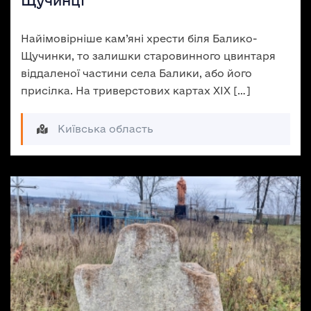
Щучинці
Найімовірніше кам’яні хрести біля Балико-
Щучинки, то залишки старовинного цвинтаря
віддаленої частини села Балики, або його
присілка. На триверстових картах ХІХ […]
Київська область