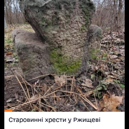
Старовинні хрести у Ржищеві