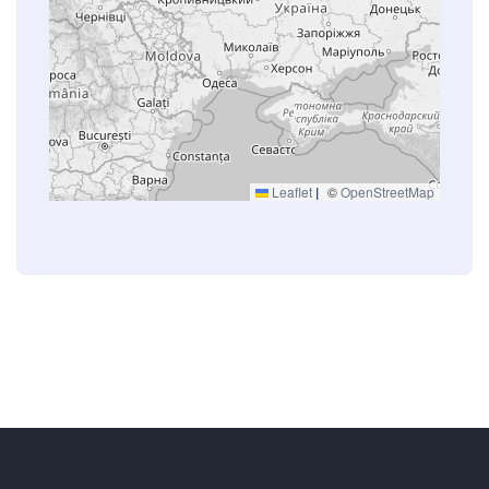
Leaflet
|
©
OpenStreetMap