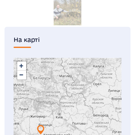
На карті
+
−